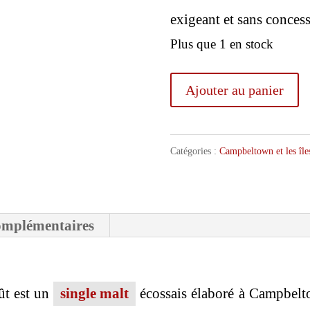
exigeant et sans conces
Plus que 1 en stock
quantité
Ajouter au panier
de
Springbank
Catégories :
Campbeltown et les île
12
ans
Brut
omplémentaires
de
Fût
55,50°
ût est un
single malt
écossais élaboré à Campbelto