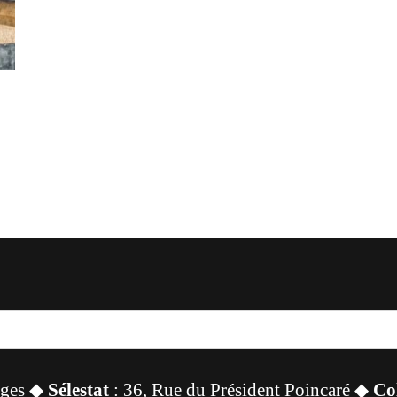
sges ◆
Sélestat
: 36, Rue du Président Poincaré ◆
Co