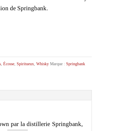
sion de Springbank.
s
,
Écosse
,
Spiritueux
,
Whisky
Marque :
Springbank
wn par la distillerie Springbank,