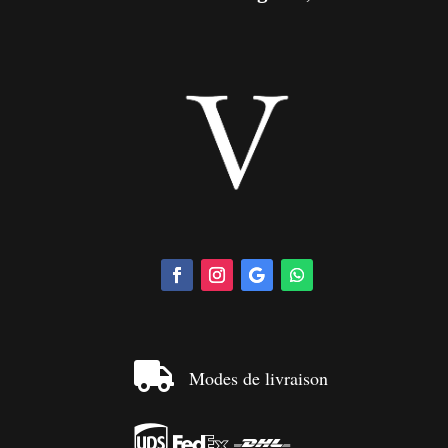

Modes de livraison


