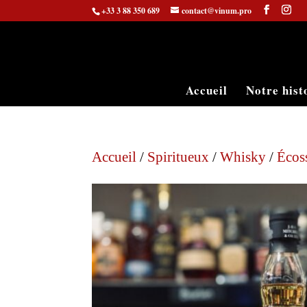
+33 3 88 350 689
contact@vinum.pro
Accueil
Notre hist
Accueil
/
Spiritueux
/
Whisky
/
Écos