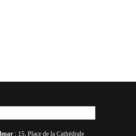
lmar
: 15, Place de la Cathédrale