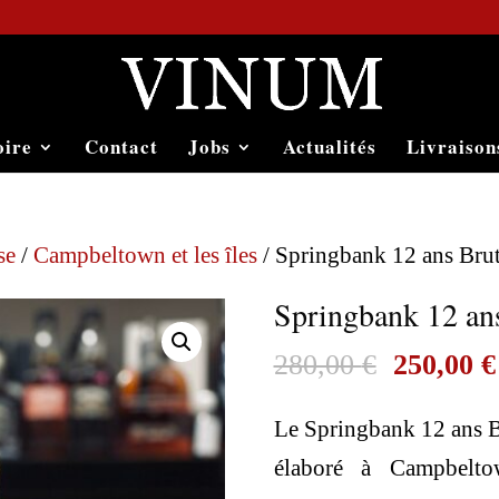
oire
Contact
Jobs
Actualités
Livraison
se
/
Campbeltown et les îles
/ Springbank 12 ans Brut
Springbank 12 ans
Le
280,00
€
250,00
€
prix
Le Springbank 12 ans Br
initial
élaboré à Campbeltow
était :