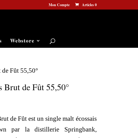
Mon Compte
Articles 0
s
Webstore
 de Fût 55,50°
 Brut de Fût 55,50°
Le
prix
ut de Fût est un single malt écossais
actuel
n par la distillerie Springbank,
est :