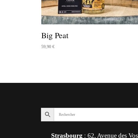
Big Peat
59,90
€
Strasbourg
: 62, Avenue des Vo