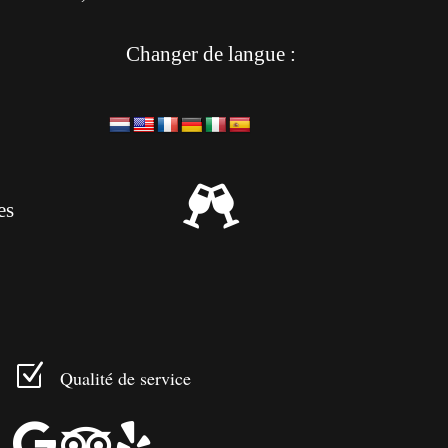
Changer de langue :

es
Z
Qualité de service


