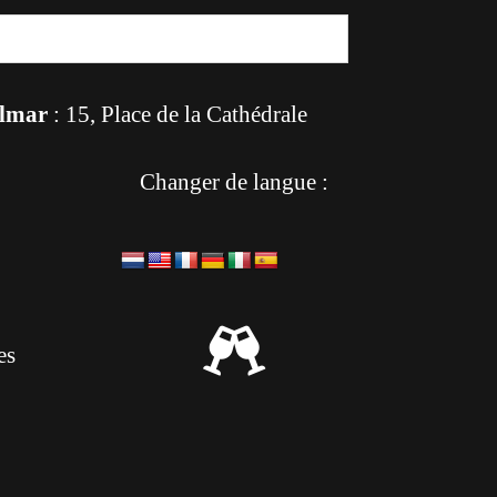
lmar
: 15, Place de la Cathédrale
Changer de langue :

es