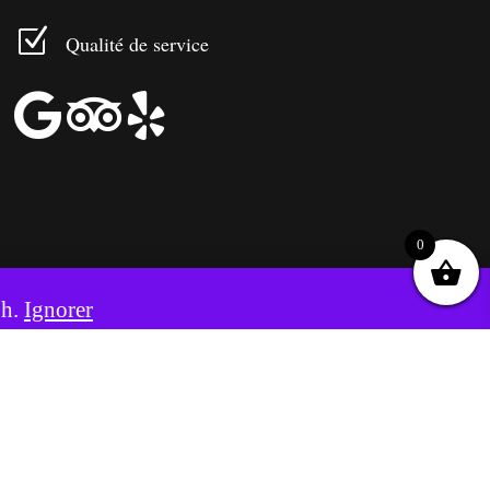
Z
Qualité de service



0
8h.
Ignorer