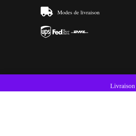

Modes de livraison



Ce si
Livraison