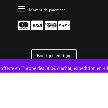

Moyens de paiement




Boutique en ligne
te utilise des cookies pour améliorer votre expérience.
Accepter
Refuser
 offerte en Europe dès 300€ d'achat, expédition en 4
+ 3500 références livrées partout en Europe