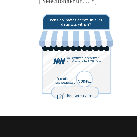
Sélectionner une catégorie
vous souhaitez communiquer
dans ma vitrine?
Vous pouvez la réserver
sur Message In A Window
à partir de
220€
par semaine
ht
Réserver ma vitrine