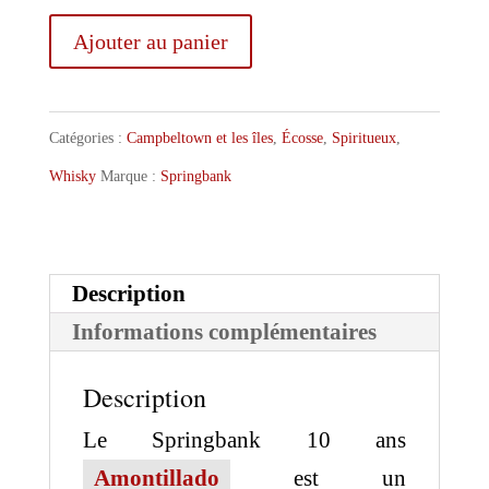
quantité
Ajouter au panier
de
Springbank
Catégories :
Campbeltown et les îles
,
Écosse
,
Spiritueux
,
10
Whisky
Marque :
Springbank
ans
Amontillado
Description
Informations complémentaires
Description
Le Springbank 10 ans
Amontillado
est un