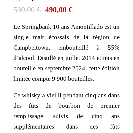
Le
Le
530,00
€
490,00
€
prix
prix
Le Springbank 10 ans Amontillado est un
initial
actuel
single malt écossais de la région de
était :
est :
Campbeltown, embouteillé à 55%
530,00 €.
490,00 €.
d’alcool. Distillé en juillet 2014 et mis en
bouteille en septembre 2024, cette édition
limitée compte 9 900 bouteilles.
Ce whisky a vieilli pendant cinq ans dans
des fûts de bourbon de premier
remplissage, suivis de cinq ans
supplémentaires dans des fûts