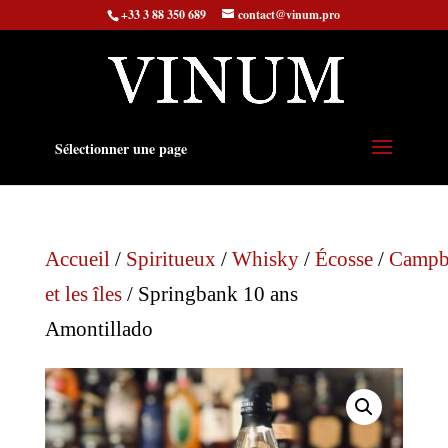
+33 3 88 350 689
contact@vinum.pro
Sélectionner une page
Accueil
/
Spiritueux
/
Whisky
/
Écosse
/
Campb
et les îles
/ Springbank 10 ans
Amontillado