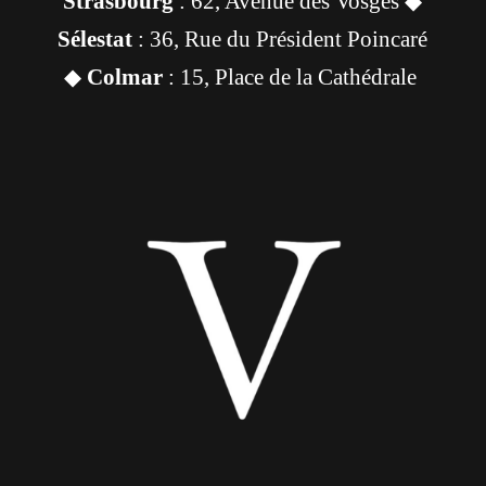
Strasbourg
: 62, Avenue des Vosges ◆
Sélestat
: 36, Rue du Président Poincaré
◆
Colmar
: 15, Place de la Cathédrale