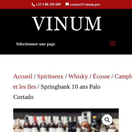
+33 3 88 350 689
contact@vinum.pro
Sélectionner une page
Accueil
/
Spiritueux
/
Whisky
/
Écosse
/
Campb
et les îles
/ Springbank 10 ans Palo
Cortado