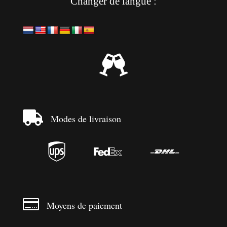
Changer de langue :


Modes de livraison




Moyens de paiement