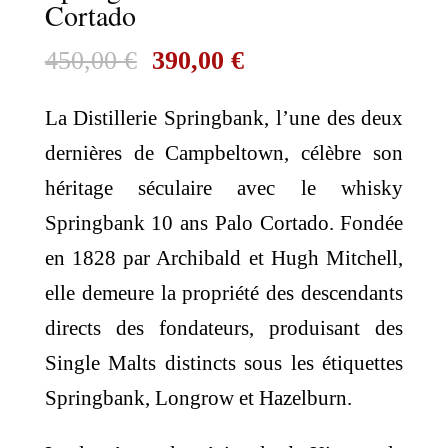
Cortado
Le
Le
450,00
€
390,00
€
prix
prix
La Distillerie Springbank, l’une des deux
initial
actuel
dernières de Campbeltown, célèbre son
était :
est :
héritage séculaire avec le whisky
450,00 €.
390,00 €.
Springbank 10 ans Palo Cortado. Fondée
en 1828 par Archibald et Hugh Mitchell,
elle demeure la propriété des descendants
directs des fondateurs, produisant des
Single Malts distincts sous les étiquettes
Springbank, Longrow et Hazelburn.