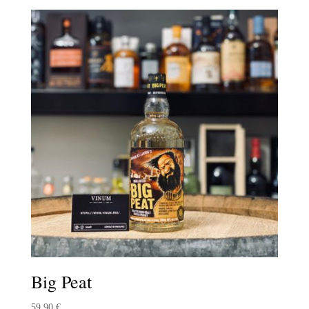
Big Peat
59,90
€