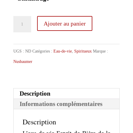
quantité
Ajouter au panier
de
Nusbaumer
Eau
UGS :
ND
Catégories :
Eau-de-vie
,
Spiritueux
Marque :
de
Nusbaumer
Vie
Réserve
Particulière
Description
Esprit
Informations complémentaires
de
Description
Bière