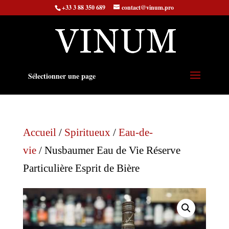
+33 3 88 350 689
contact@vinum.pro
Sélectionner une page
Accueil
/
Spiritueux
/
Eau-de-
vie
/ Nusbaumer Eau de Vie Réserve
Particulière Esprit de Bière