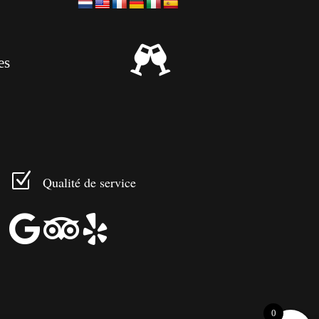

es
Z
Qualité de service



0