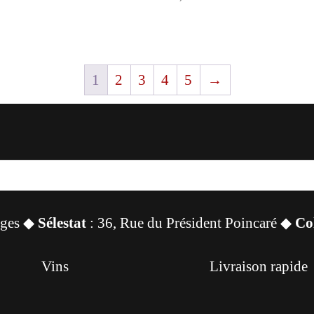
1
2
3
4
5
→
sges ◆
Sélestat
: 36, Rue du Président Poincaré ◆
Co
Vins
Livraison rapide