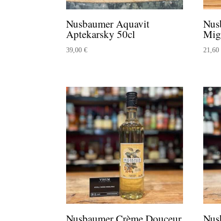
Nusbaumer Aquavit
Nus
Aptekarsky 50cl
Mig
39,00
€
21,6
Nusbaumer Crème Douceur
Nus