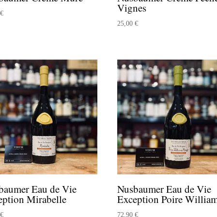
Vignes
0
€
25,00
€
baumer Eau de Vie
Nusbaumer Eau de Vie
eption Mirabelle
Exception Poire Willia
0
€
72,90
€