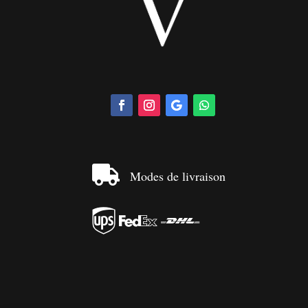

Modes de livraison


