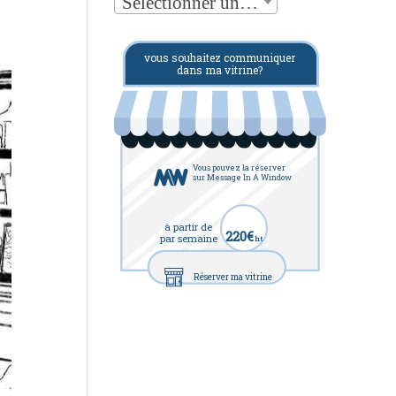
Sélectionner une catégorie
vous souhaitez communiquer
dans ma vitrine?
Vous pouvez la réserver
sur Message In A Window
à partir de
220€
par semaine
ht
Réserver ma vitrine