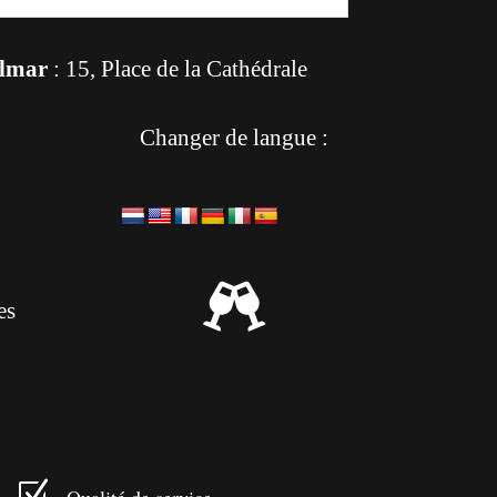
lmar
: 15, Place de la Cathédrale
Changer de langue :

es
Z
Qualité de service