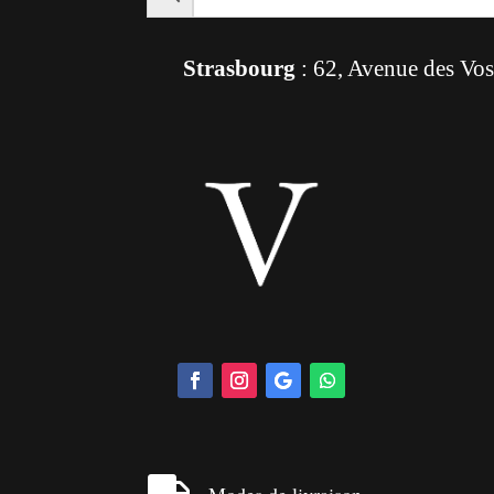
Strasbourg
: 62, Avenue des Vo

Modes de livraison