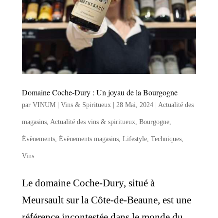
Domaine Coche-Dury : Un joyau de la Bourgogne
par
VINUM | Vins & Spiritueux
|
28 Mai, 2024
|
Actualité des
magasins
,
Actualité des vins & spiritueux
,
Bourgogne
,
Évènements
,
Évènements magasins
,
Lifestyle
,
Techniques
,
Vins
Le domaine Coche-Dury, situé à
Meursault sur la Côte-de-Beaune, est une
référence incontestée dans le monde du