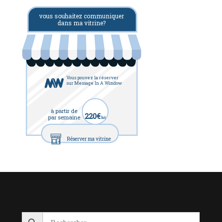
vous souhaitez communiquer
dans ma vitrine?
Vous pouvez la réserver
sur Message In A Window
à partir de
220€
par semaine
ht
Réserver ma vitrine