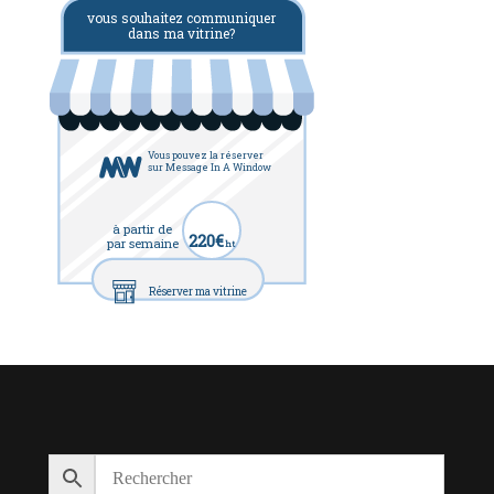
vous souhaitez communiquer
dans ma vitrine?
Vous pouvez la réserver
sur Message In A Window
à partir de
220€
par semaine
ht
Réserver ma vitrine