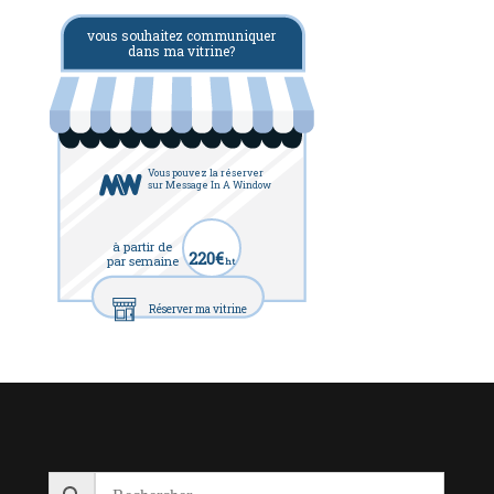
vous souhaitez communiquer
dans ma vitrine?
Vous pouvez la réserver
sur Message In A Window
à partir de
220€
par semaine
ht
Réserver ma vitrine