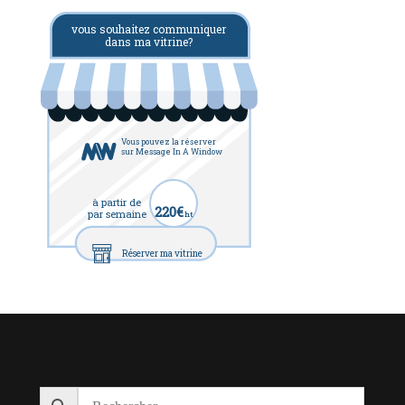
vous souhaitez communiquer
dans ma vitrine?
Vous pouvez la réserver
sur Message In A Window
à partir de
220€
par semaine
ht
Réserver ma vitrine