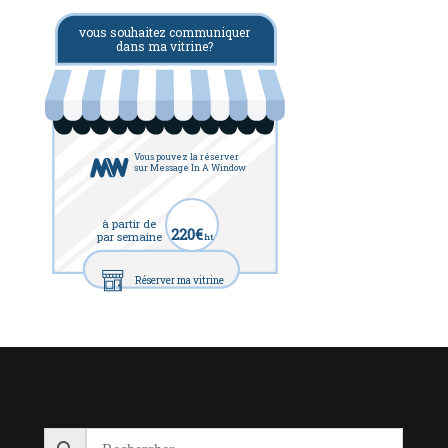
vous souhaitez communiquer
dans ma vitrine?
Vous pouvez la réserver
sur Message In A Window
à partir de
220€
par semaine
ht
Réserver ma vitrine