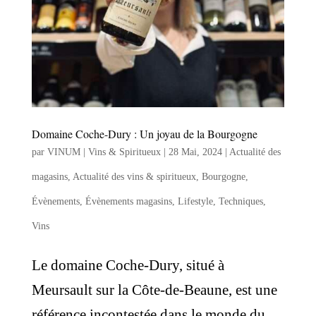
Domaine Coche-Dury : Un joyau de la Bourgogne
par
VINUM | Vins & Spiritueux
|
28 Mai, 2024
|
Actualité des
magasins
,
Actualité des vins & spiritueux
,
Bourgogne
,
Évènements
,
Évènements magasins
,
Lifestyle
,
Techniques
,
Vins
Le domaine Coche-Dury, situé à
Meursault sur la Côte-de-Beaune, est une
référence incontestée dans le monde du