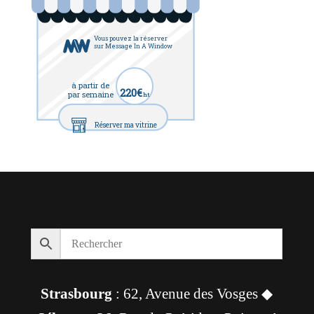
Vous pouvez la réserver
sur Message In A Window
à partir de
220€
par semaine
ht
Réserver ma vitrine
Strasbourg
: 62, Avenue des Vosges ◆