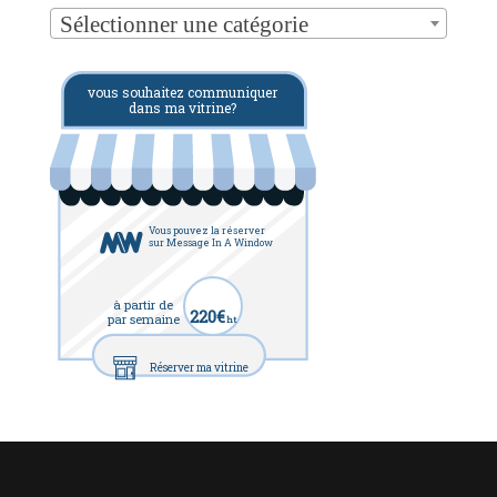
Sélectionner une catégorie
vous souhaitez communiquer
dans ma vitrine?
Vous pouvez la réserver
sur Message In A Window
à partir de
220€
par semaine
ht
Réserver ma vitrine