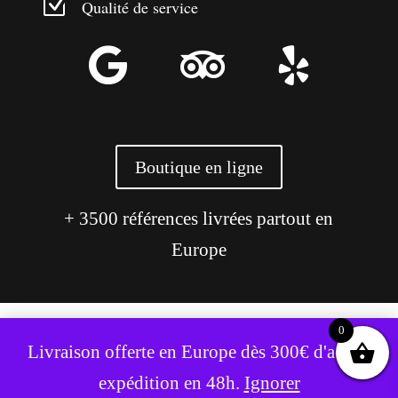
Z
Qualité de service



Boutique en ligne
+ 3500 références livrées partout en
Europe
0
Ce site utilise des cookies pour améliorer votre expérience.
Livraison offerte en Europe dès 300€ d'achat,
Accepter
Refuser
expédition en 48h.
Ignorer