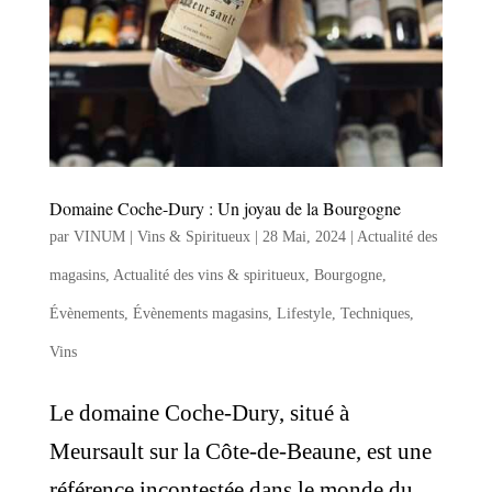
Domaine Coche-Dury : Un joyau de la Bourgogne
par
VINUM | Vins & Spiritueux
|
28 Mai, 2024
|
Actualité des
magasins
,
Actualité des vins & spiritueux
,
Bourgogne
,
Évènements
,
Évènements magasins
,
Lifestyle
,
Techniques
,
Vins
Le domaine Coche-Dury, situé à
Meursault sur la Côte-de-Beaune, est une
référence incontestée dans le monde du