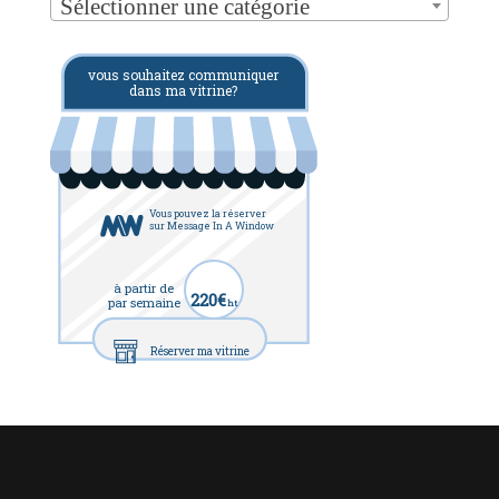
Sélectionner une catégorie
vous souhaitez communiquer
dans ma vitrine?
Vous pouvez la réserver
sur Message In A Window
à partir de
220€
par semaine
ht
Réserver ma vitrine