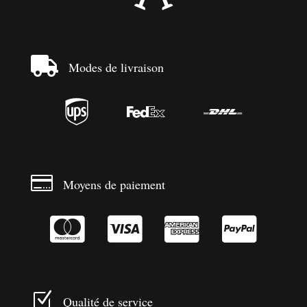

Modes de livraison




Moyens de paiement




Z
Qualité de service