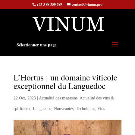
+33 3 88 350 689
contact@vinum.pro
Sélectionner une page
L’Hortus : un domaine viticole
exceptionnel du Languedoc
22 Oct, 2023
|
Actualité des magasins
,
Actualité des vins &
spiritueux
,
Languedoc
,
Nouveautés
,
Techniques
,
Vins