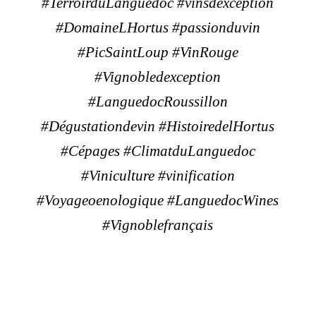
#TerroirduLanguedoc #vinsdexception
#DomaineLHortus #passionduvin
#PicSaintLoup #VinRouge
#Vignobledexception
#LanguedocRoussillon
#Dégustationdevin #HistoiredelHortus
#Cépages #ClimatduLanguedoc
#Viniculture #vinification
#Voyageoenologique #LanguedocWines
#Vignoblefrançais