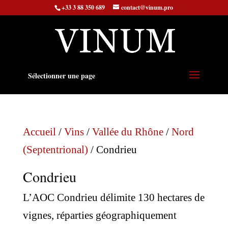
+33 3 88 350 689
contact@vinum.pro
Sélectionner une page
Accueil
/
Vins
/
Vallée du Rhône
/
Nord
(Septentrional)
/ Condrieu
Condrieu
L’AOC Condrieu délimite 130 hectares de
vignes, réparties géographiquement