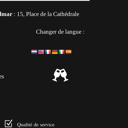
lmar
: 15, Place de la Cathédrale
Changer de langue :

es
Z
Qualité de service