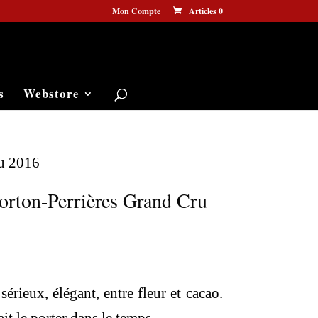
Mon Compte
Articles 0
s
Webstore
ru 2016
rton-Perrières Grand Cru
sérieux, élégant, entre fleur et cacao.