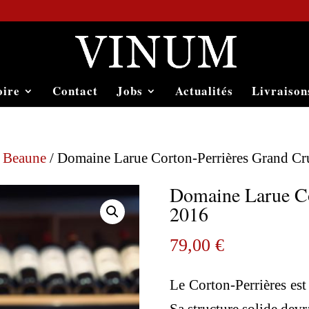
oire
Contact
Jobs
Actualités
Livraison
e Beaune
/ Domaine Larue Corton-Perrières Grand C
Domaine Larue Co
2016
79,00
€
Le Corton-Perrières est 