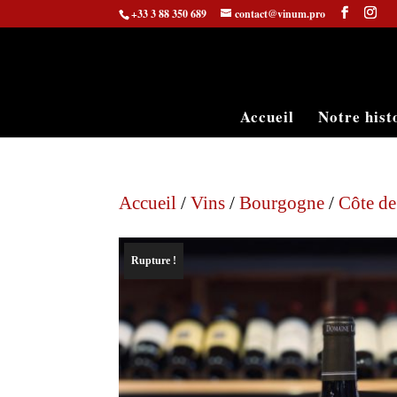
+33 3 88 350 689
contact@vinum.pro
Accueil
Notre hist
Accueil
/
Vins
/
Bourgogne
/
Côte d
Rupture !