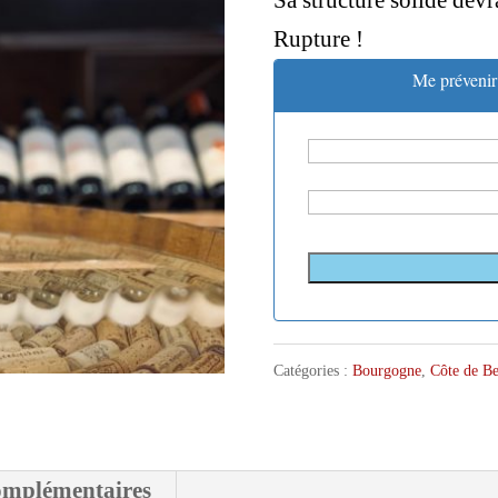
Sa structure solide devra
Rupture !
Me prévenir 
Catégories :
Bourgogne
,
Côte de B
omplémentaires