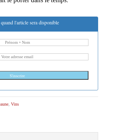
it le porter dans le temps.
quand l'article sera disponible
S'inscrire
eaune
,
Vins