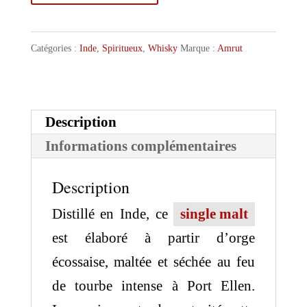
de
Amrut
Catégories :
Inde
,
Spiritueux
,
Whisky
Marque :
Amrut
Indian
Peated
Single
Description
Malt
Informations complémentaires
Description
Distillé en Inde, ce
single malt
est élaboré à partir d’orge
écossaise, maltée et séchée au feu
de tourbe intense à Port Ellen.