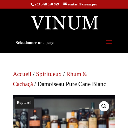
+33 3 88 350 689
contact@vinum.pro
Sélectionner une page
Accueil
/
Spiritueux
/
Rhum &
Cachaçà
/ Damoiseau Pure Cane Blanc
Rupture !