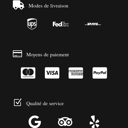

Modes de livraison




Moyens de paiement




Z
Qualité de service


