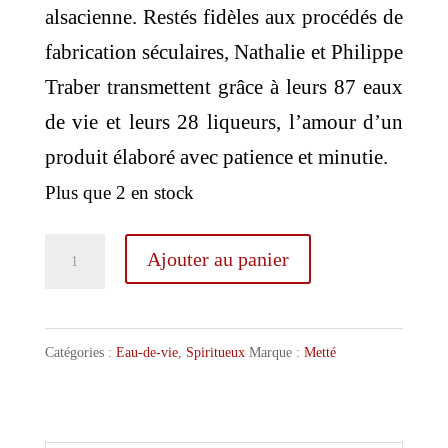
alsacienne. Restés fidèles aux procédés de
fabrication séculaires, Nathalie et Philippe
Traber transmettent grâce à leurs 87 eaux
de vie et leurs 28 liqueurs, l’amour d’un
produit élaboré avec patience et minutie.
Plus que 2 en stock
quantité
Ajouter au panier
de
Metté
Marc
Catégories :
Eau-de-vie
,
Spiritueux
Marque :
Metté
Muscat
50cl