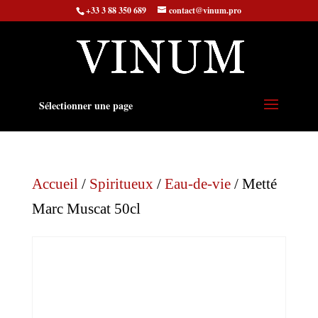
+33 3 88 350 689
contact@vinum.pro
Sélectionner une page
Accueil
/
Spiritueux
/
Eau-de-vie
/ Metté
Marc Muscat 50cl