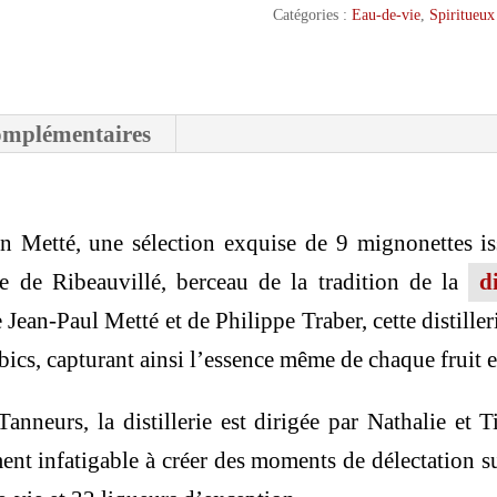
Coffret
Catégories :
Eau-de-vie
,
Spiritueux
Bois
Découverte
omplémentaires
9x3cl
 Metté, une sélection exquise de 9 mignonettes issu
e de Ribeauvillé, berceau de la tradition de la
d
Jean-Paul Metté et de Philippe Traber, cette distille
bics, capturant ainsi l’essence même de chaque fruit e
anneurs, la distillerie est dirigée par Nathalie et T
ent infatigable à créer des moments de délectation sub