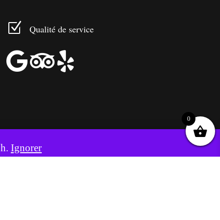
Z
Qualité de service



0
8h.
Ignorer