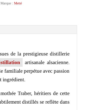
Marque :
Metté
es de la prestigieuse distillerie
istillation
artisanale alsacienne.
rie familiale perpétue avec passion
t ingrédient.
imothée Traber, héritiers de cette
tilement distillés se reflète dans