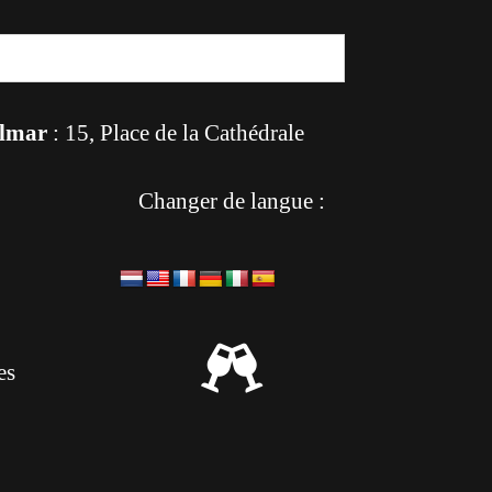
lmar
: 15, Place de la Cathédrale
Changer de langue :

es