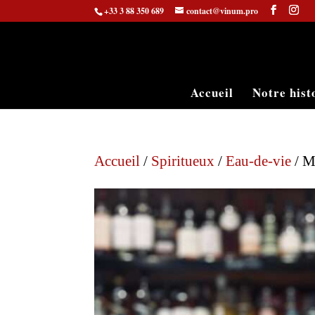
+33 3 88 350 689
contact@vinum.pro
Accueil
Notre hist
Accueil
/
Spiritueux
/
Eau-de-vie
/ M