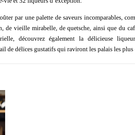
-vie et 32 liqueurs d’exception.
voûter par une palette de saveurs incomparables, co
h, de vieille mirabelle, de quetsche, ainsi que du c
orielle, découvrez également la délicieuse liqu
l de délices gustatifs qui raviront les palais les plus