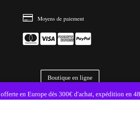

Moyens de paiement




Boutique en ligne
te utilise des cookies pour améliorer votre expérience.
Accepter
Refuser
 offerte en Europe dès 300€ d'achat, expédition en 4
+ 3500 références livrées partout en Europe