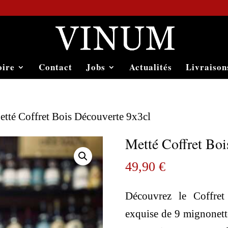
oire
Contact
Jobs
Actualités
Livraison
etté Coffret Bois Découverte 9x3cl
Metté Coffret Boi
49,90
€
Découvrez le Coffret
exquise de 9 mignonettes