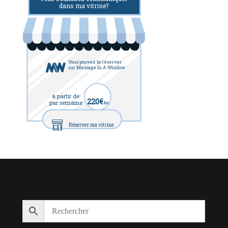
dans ma vitrine?
Vous pouvez la réserver
sur Message In A Window
à partir de
220€
par semaine
ht
Réserver ma vitrine