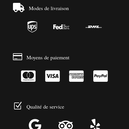

Modes de livraison




Moyens de paiement




Z
Qualité de service


