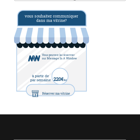
vous souhaitez communiquer
dans ma vitrine?
Vous pouvez la réserver
sur Message In A Window
à partir de
220€
par semaine
ht
Réserver ma vitrine