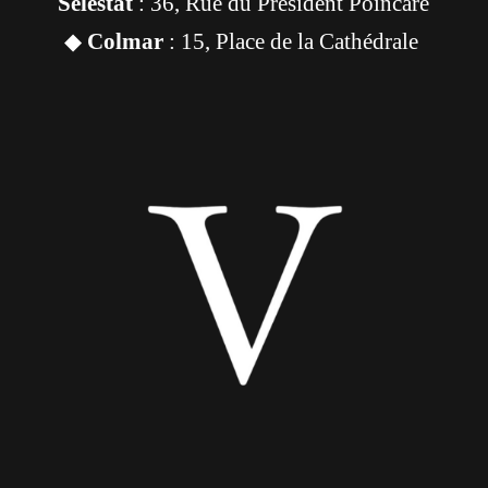
Sélestat
: 36, Rue du Président Poincaré
◆
Colmar
: 15, Place de la Cathédrale