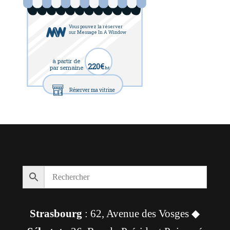
Vous pouvez la réserver
sur Message In A Window
à partir de
220€
par semaine
ht
Réserver ma vitrine
Strasbourg
: 62, Avenue des Vosges ◆