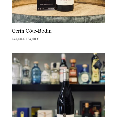
Gerin Côte-Bodin
Le
Le
141,00
€
134,00
€
prix
prix
initial
actuel
était :
est :
141,00 €.
134,00 €.