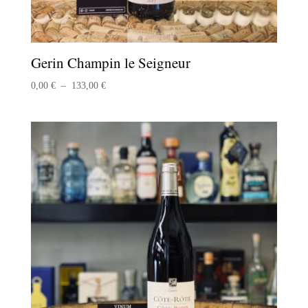
Gerin Champin le Seigneur
Plage
0,00
€
–
133,00
€
de
prix :
0,00 €
à
133,00 €