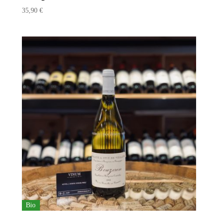
35,90
€
Bio