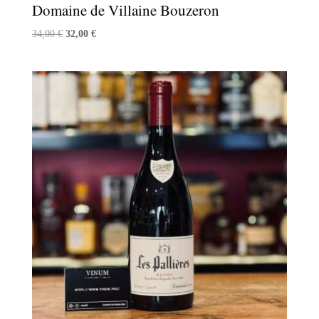
Domaine de Villaine Bouzeron
Le
Le
34,00
€
32,00
€
prix
prix
initial
actuel
était :
est :
34,00 €.
32,00 €.