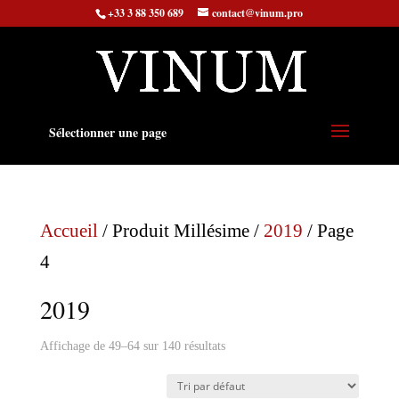
+33 3 88 350 689
contact@vinum.pro
Sélectionner une page
Accueil
/ Produit Millésime /
2019
/ Page
4
2019
Affichage de 49–64 sur 140 résultats