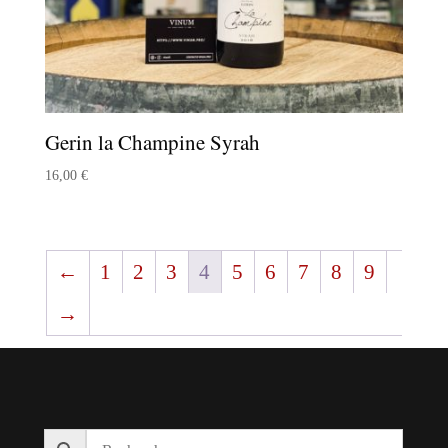
Gerin la Champine Syrah
16,00
€
←
1
2
3
4
5
6
7
8
9
→