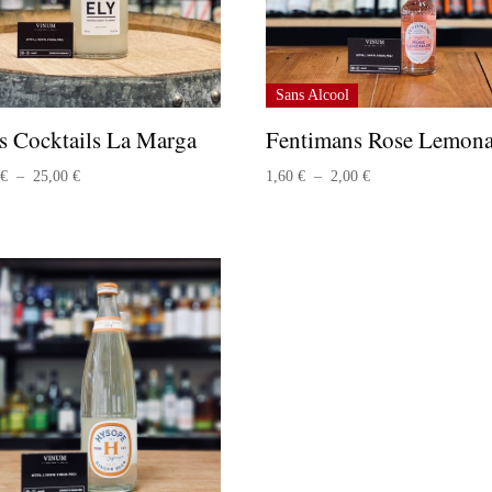
Sans Alcool
’s Cocktails La Marga
Fentimans Rose Lemon
Plage
Plage
0
€
–
25,00
€
1,60
€
–
2,00
€
de
de
prix :
prix :
13,00 €
1,60 €
à
à
25,00 €
2,00 €