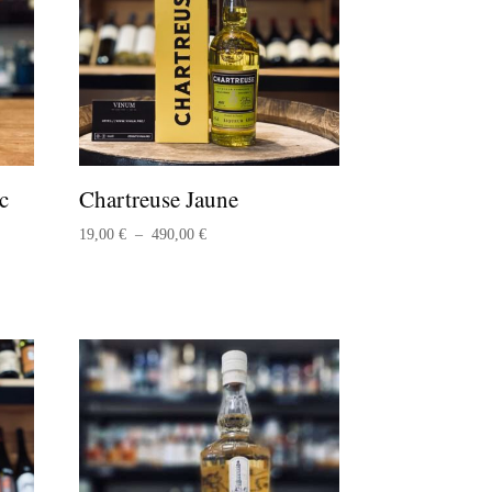
c
Chartreuse Jaune
Plage
19,00
€
–
490,00
€
de
prix :
19,00 €
à
490,00 €