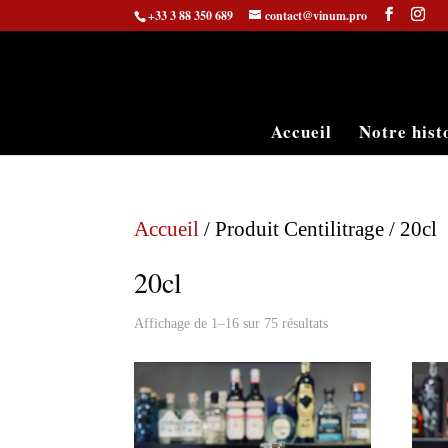
+33 3 88 350 689
contact@vinum.pro
Accueil
Notre hist
Accueil
/ Produit Centilitrage / 20cl
20cl
Affichage de 1–16 sur 75 résultats