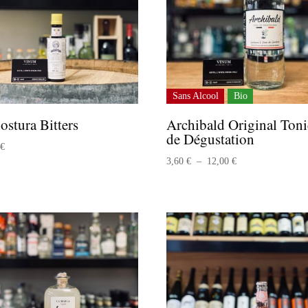
Sans Alcool
Bio
stura Bitters
Archibald Original Toni
de Dégustation
0
€
Plage
3,60
€
–
12,00
€
de
prix :
3,60 €
à
12,00 €