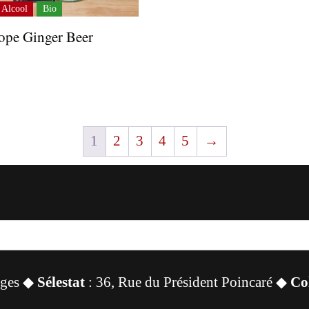
 Alcool
Bio
ope Ginger Beer
€
1
2
3
4
5
→
sges ◆
Sélestat
: 36, Rue du Président Poincaré ◆
Co