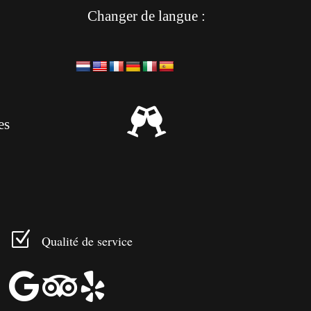
Changer de langue :

es
Z
Qualité de service


