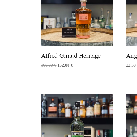
Alfred Giraud Héritage
Ango
Le
Le
160,00
€
152,00
€
22,3
prix
prix
initial
actuel
était :
est :
160,00 €.
152,00 €.