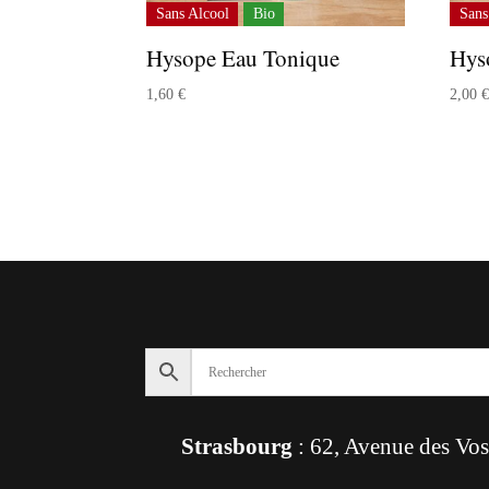
Sans Alcool
Bio
Sans
Hysope Eau Tonique
Hys
1,60
€
2,00
Strasbourg
: 62, Avenue des Vo