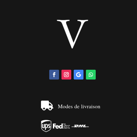

Modes de livraison


