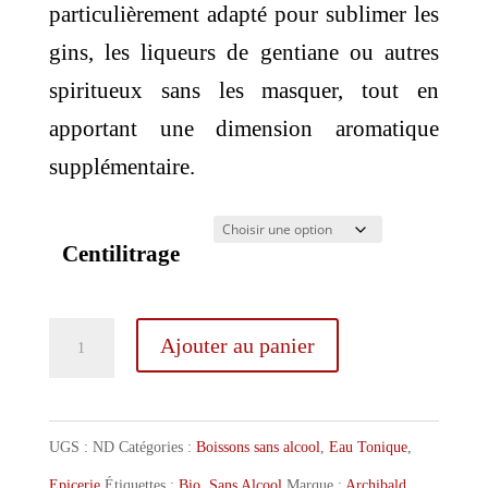
particulièrement adapté pour sublimer les
gins, les liqueurs de gentiane ou autres
spiritueux sans les masquer, tout en
apportant une dimension aromatique
supplémentaire.
Centilitrage
quantité
Ajouter au panier
de
Archibald
Original
UGS :
ND
Catégories :
Boissons sans alcool
,
Eau Tonique
,
Tonic
Epicerie
Étiquettes :
Bio
,
Sans Alcool
Marque :
Archibald