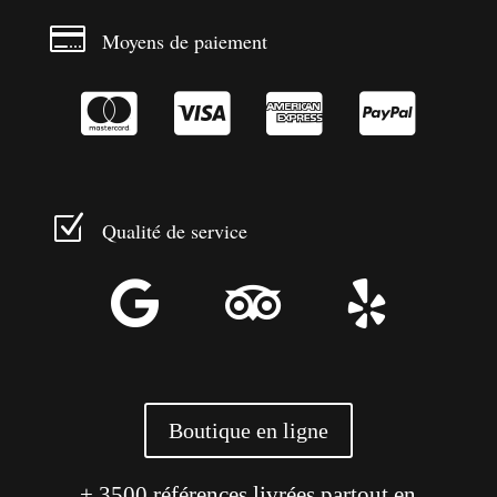

Moyens de paiement




Z
Qualité de service



Boutique en ligne
+ 3500 références livrées partout en