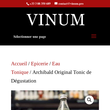
+33 3 88 350 689
contact@vinum.pro
Sélectionner une page
Accueil
/
Epicerie
/
Eau
Tonique
/ Archibald Original Tonic de
Dégustation