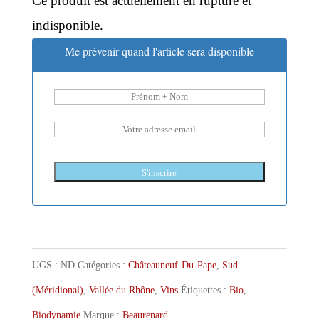
Ce produit est actuellement en rupture et
indisponible.
Me prévenir quand l'article sera disponible
S'inscrire
UGS :
ND
Catégories :
Châteauneuf-Du-Pape
,
Sud
(Méridional)
,
Vallée du Rhône
,
Vins
Étiquettes :
Bio
,
Biodynamie
Marque :
Beaurenard