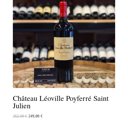
Château Léoville Poyferré Saint
Julien
Le
Le
262,00
€
249,00
€
prix
prix