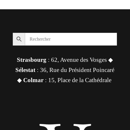
initial
actuel
était :
est :
262,00 €.
249,00 €.
Strasbourg
: 62, Avenue des Vosges ◆
Sélestat
: 36, Rue du Président Poincaré
◆
Colmar
: 15, Place de la Cathédrale