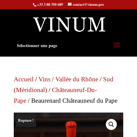
+33 3 88 350 689
contact@vinum.pro
Sélectionner une page
Accueil
/
Vins
/
Vallée du Rhône
/
Sud
(Méridional)
/
Châteauneuf-Du-
Pape
/ Beaurenard Châteauneuf du Pape
Rupture !