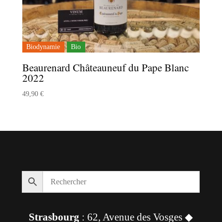
Biodynamie
Bio
Beaurenard Châteauneuf du Pape Blanc
2022
49,90
€
Strasbourg
: 62, Avenue des Vosges ◆