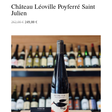
Château Léoville Poyferré Saint
Julien
Le
Le
262,00
€
249,00
€
prix
prix
initial
actuel
était :
est :
262,00 €.
249,00 €.