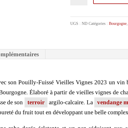
de
Domaine
Trouillet
UGS :
ND
Catégories :
Bourgogne
Pouilly-
Fuissé
omplémentaires
Vieilles
Vignes
c son Pouilly-Fuissé Vieilles Vignes 2023 un vin b
Bourgogne. Élaboré à partir de vieilles vignes de ch
esse de son
terroir
argilo-calcaire. La
vendange m
pureté du fruit tout en développant une belle comple