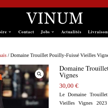
oire
Contact
Jobs
Actualités
Livraison
ais
/ Domaine Trouillet Pouilly-Fuissé Vieilles Vign
Domaine Trouillet
Vignes
30,00
€
Le Domaine Trouillet
Vieilles Vignes 202