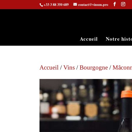
+33 3 88 350 689
contact@vinum.pro
Accueil
Notre hist
Accueil
/
Vins
/
Bourgogne
/
Mâconn