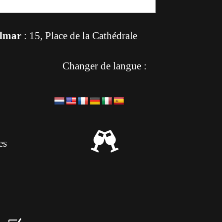
lmar
: 15, Place de la Cathédrale
Changer de langue :

es