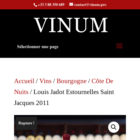
+33 3 88 350 689
contact@vinum.pro
Sélectionner une page
Accueil
/
Vins
/
Bourgogne
/
Côte De
Nuits
/ Louis Jadot Estournelles Saint
Jacques 2011
Rupture !