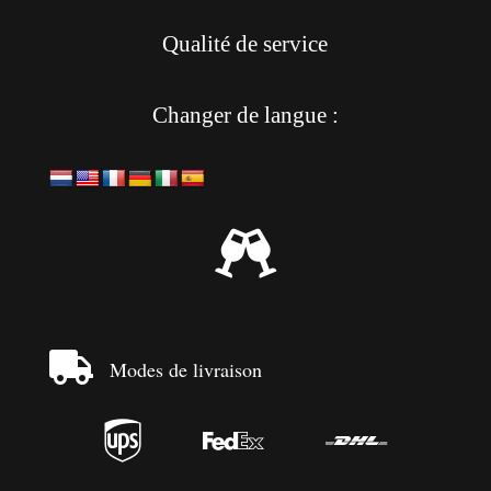
Qualité de service
Changer de langue :


Modes de livraison


