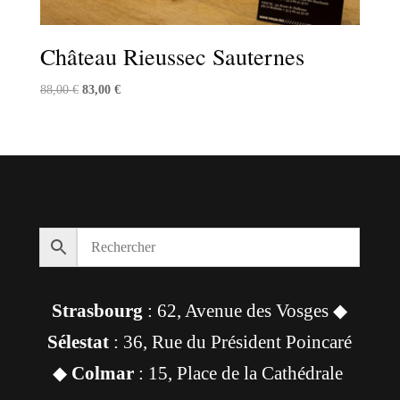
Château Rieussec Sauternes
Le
Le
88,00
€
83,00
€
prix
prix
initial
actuel
était :
est :
88,00 €.
83,00 €.
Strasbourg
: 62, Avenue des Vosges ◆
Sélestat
: 36, Rue du Président Poincaré
◆
Colmar
: 15, Place de la Cathédrale