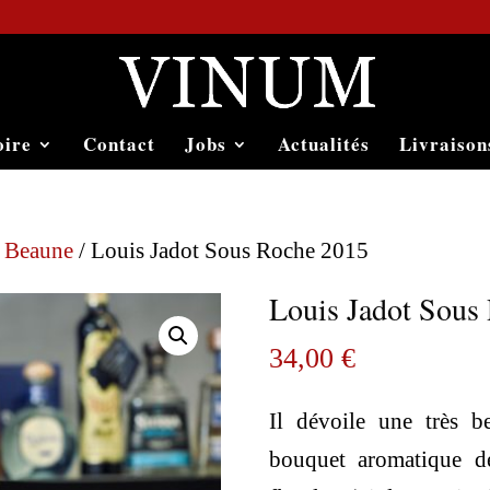
oire
Contact
Jobs
Actualités
Livraison
e Beaune
/ Louis Jadot Sous Roche 2015
Louis Jadot Sous
34,00
€
Il dévoile une très b
bouquet aromatique dé