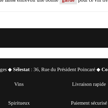
que laisse entrevoir une bonne
garde
pour ce vin trè
sges ◆
Sélestat
: 36, Rue du Président Poincaré ◆
Co
Vins
Livraison rapide
Spiritueux
Paiement sécurisé