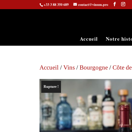
+33 3 88 350 689
contact@vinum.pro
Accueil
Notre hist
Accueil
/
Vins
/
Bourgogne
/
Côte d
Rupture !