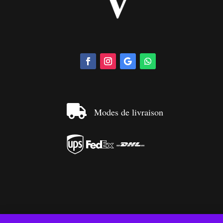

Modes de livraison


