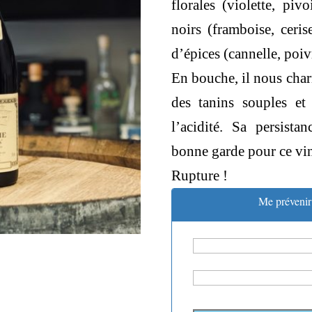
florales (violette, piv
noirs (framboise, ceris
d’épices (cannelle, poivr
En bouche, il nous charm
des tanins souples et
l’acidité. Sa persista
bonne garde pour ce vin 
Rupture !
Me prévenir 