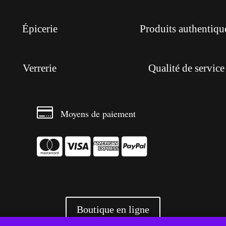
Épicerie
Produits authentiqu
Verrerie
Qualité de service

Moyens de paiement




Boutique en ligne