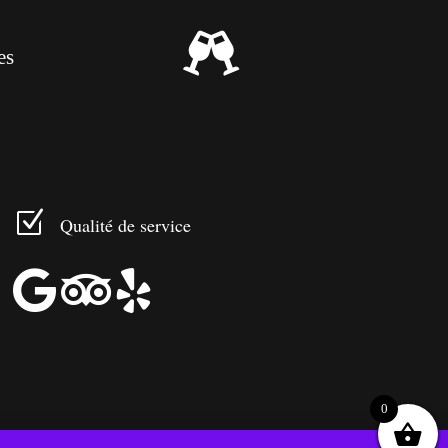

es
Z
Qualité de service



0