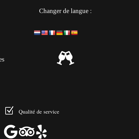
Changer de langue :

es
Z
Qualité de service


