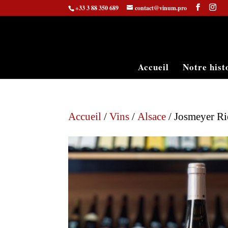
+33 3 88 350 689
contact@vinum.pro
Accueil
Notre hist
Accueil
/
Vins
/
Alsace
/ Josmeyer Rie