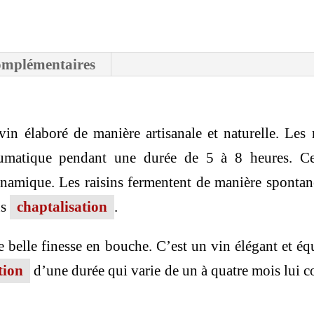
Les
Pierrets
omplémentaires
vin élaboré de manière artisanale et naturelle. Les r
eumatique pendant une durée de 5 à 8 heures. Ce
dynamique. Les raisins fermentent de manière sponta
ns
chaptalisation
.
e belle finesse en bouche. C’est un vin élégant et équ
tion
d’une durée qui varie de un à quatre mois lui 