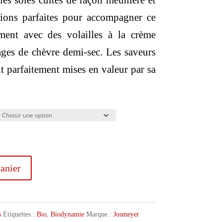
, les soles cuites de façon meunière et
tions parfaites pour accompagner ce
ement avec des volailles à la crème
ages de chèvre demi-sec. Les saveurs
nt parfaitement mises en valeur par sa
anier
s
Étiquettes :
Bio
,
Biodynamie
Marque :
Josmeyer