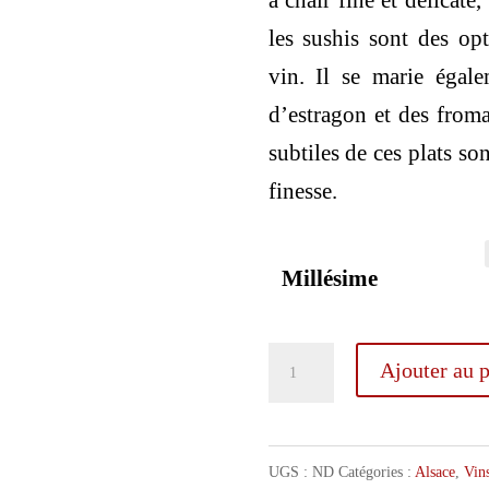
à chair fine et délicate
les sushis sont des op
vin. Il se marie égal
d’estragon et des from
subtiles de ces plats so
finesse.
Millésime
quantité
Ajouter au p
de
Josmeyer
Riesling
UGS :
ND
Catégories :
Alsace
,
Vin