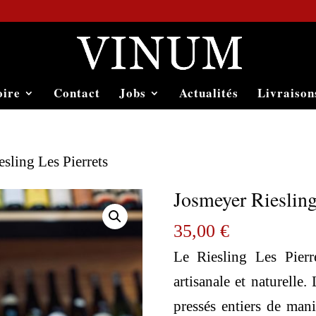
oire
Contact
Jobs
Actualités
Livraison
sling Les Pierrets
Josmeyer Riesling
35,00
€
Le Riesling Les Pierr
artisanale et naturelle.
pressés entiers de ma