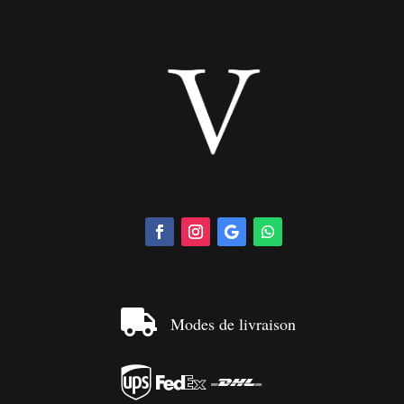

Modes de livraison


