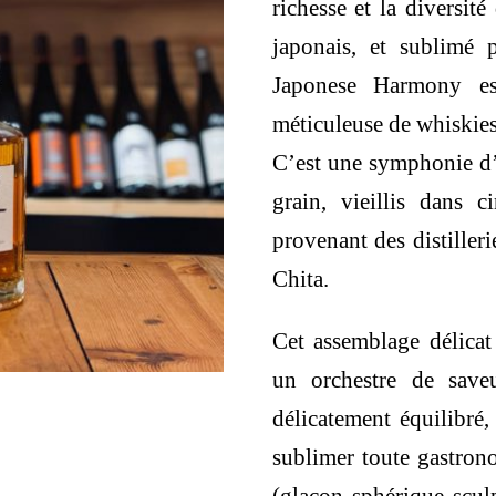
richesse et la diversit
124,00 €
japonais, et sublimé 
Japonese Harmony es
méticuleuse de whiskies
C’est une symphonie d’
grain, vieillis dans c
provenant des distille
Chita.
Cet assemblage délica
un orchestre de save
délicatement équilibré,
sublimer toute gastron