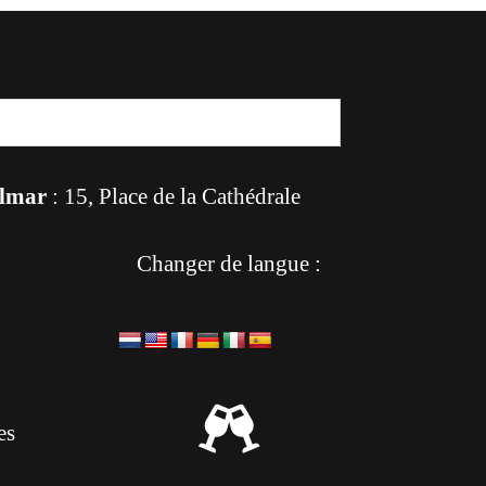
lmar
: 15, Place de la Cathédrale
Changer de langue :

es