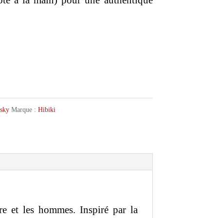
pté à la main) pour une authentique
sky
Marque :
Hibiki
e et les hommes. Inspiré par la