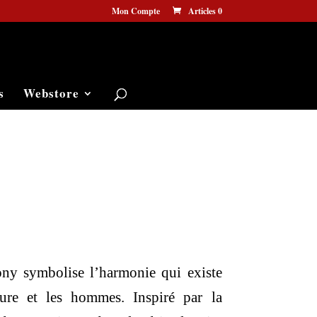
Mon Compte
Articles 0
s
Webstore
Le
prix
ny symbolise l’harmonie qui existe
actuel
ure et les hommes. Inspiré par la
est :