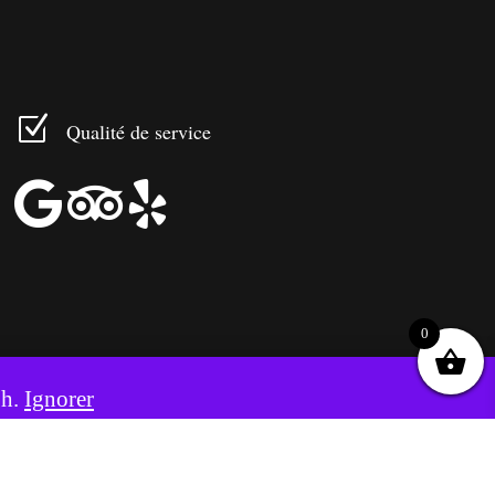
Z
Qualité de service



0
8h.
Ignorer