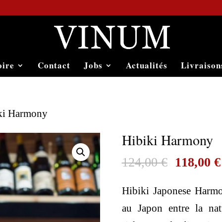
oire
Contact
Jobs
Actualités
Livraison
ki Harmony
Hibiki Harmony
Le
124,00
€
118,00
€
prix
Hibiki Japonese Harmo
initial
au Japon entre la nat
était :