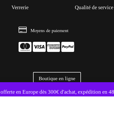
Verrerie
Qualité de service

Moyens de paiement




Boutique en ligne
te utilise des cookies pour améliorer votre expérience.
Accepter
Refuser
 offerte en Europe dès 300€ d'achat, expédition en 4
+ 3500 références livrées partout en Europe