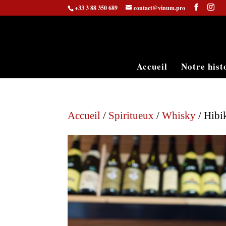
+33 3 88 350 689
contact@vinum.pro
Accueil
Notre hist
Accueil
/
Spiritueux
/
Whisky
/ Hibi