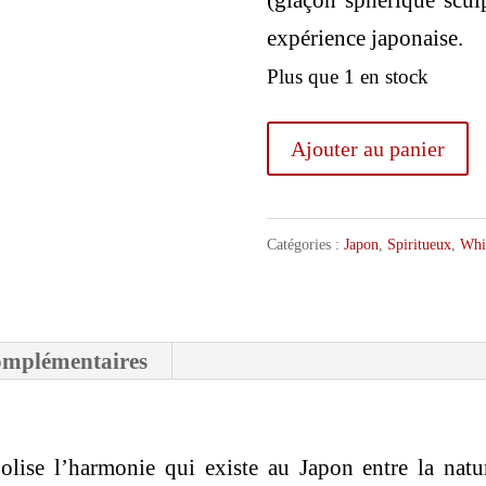
(glaçon sphérique scul
expérience japonaise.
Plus que 1 en stock
quantité
Ajouter au panier
de
Hibiki
Catégories :
Japon
,
Spiritueux
,
Whi
Harmony
omplémentaires
ise l’harmonie qui existe au Japon entre la natur