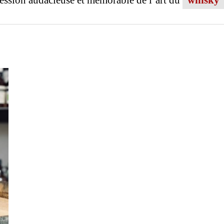
ession audacieuse et mémorable de l’art du
whisky