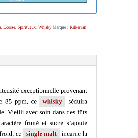
s
,
Écosse
,
Spiritueux
,
Whisky
Marque :
Kilkerran
tensité exceptionnelle provenant
 de 85 ppm, ce
whisky
séduira
 Vieilli avec soin dans des fûts
actère fruité et sucré s’ajoute
froid, ce
single malt
incarne la