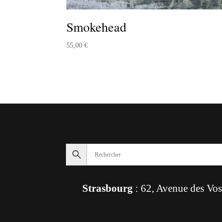
Smokehead
55,00
€
Strasbourg
: 62, Avenue des Vo