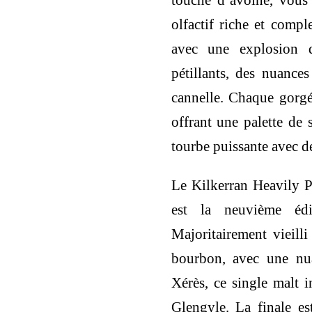
touche d’avoine, vous
olfactif riche et comp
avec une explosion d
pétillants, des nuances
cannelle. Chaque gorgé
offrant une palette de 
tourbe puissante avec de
Le Kilkerran Heavily P
est la neuvième édit
Majoritairement vieill
bourbon, avec une nua
Xérès, ce single malt i
Glengyle. La finale e