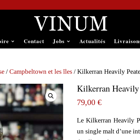
oire
Contact
Jobs
Actualités
Livraison
se
/
Campbeltown et les îles
/ Kilkerran Heavily Peat
Kilkerran Heavily
79,00
€
Le Kilkerran Heavily P
un single malt d’une in