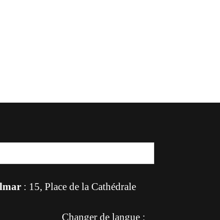
lmar
: 15, Place de la Cathédrale
Changer de langue :