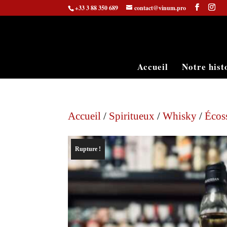
+33 3 88 350 689
contact@vinum.pro
Accueil
Notre hist
Accueil
/
Spiritueux
/
Whisky
/
Écos
Rupture !