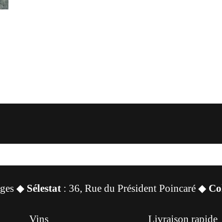
sges ◆
Sélestat
: 36, Rue du Président Poincaré ◆
Co
Vins
Livraison rapide