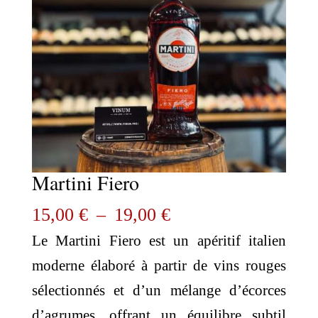
Martini Fiero
Plage
15,00
€
–
19,00
€
de
Le Martini Fiero est un apéritif italien
prix :
moderne élaboré à partir de vins rouges
15,00 €
sélectionnés et d’un mélange d’écorces
à
d’agrumes, offrant un équilibre subtil