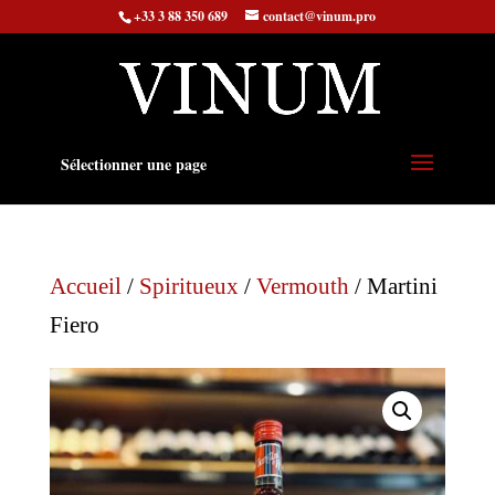
+33 3 88 350 689
contact@vinum.pro
Sélectionner une page
Accueil
/
Spiritueux
/
Vermouth
/ Martini
Fiero