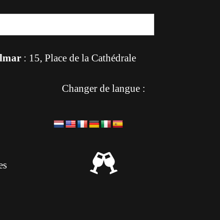
lmar
: 15, Place de la Cathédrale
Changer de langue :

es