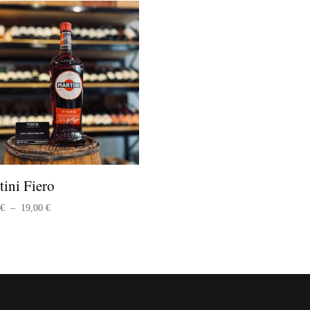
49,00 €
ini Fiero
Plage
0
€
–
19,00
€
de
prix :
15,00 €
à
19,00 €