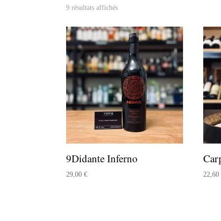
9 résultats affichés
9Didante Inferno
Car
29,00
€
22,6