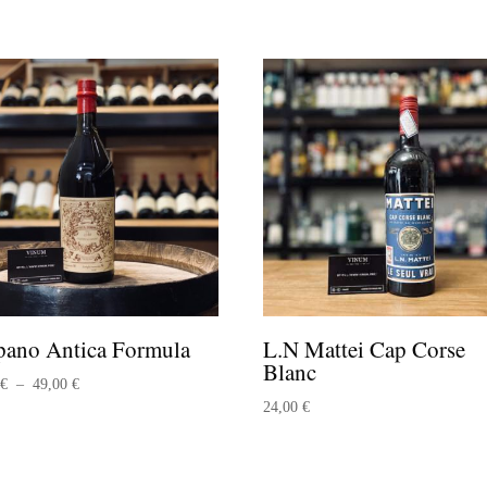
pano Antica Formula
L.N Mattei Cap Corse
Blanc
Plage
0
€
–
49,00
€
24,00
€
de
prix :
22,60 €
à