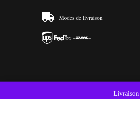

Modes de livraison



Ce si
Livraison