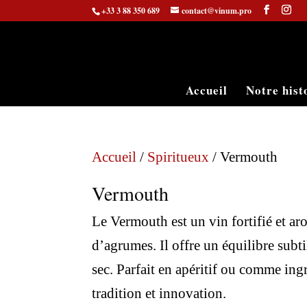
+33 3 88 350 689
contact@vinum.pro
Accueil
Notre hist
Accueil
/
Spiritueux
/ Vermouth
Vermouth
Le Vermouth est un vin fortifié et ar
d’agrumes. Il offre un équilibre subt
sec. Parfait en apéritif ou comme ingré
tradition et innovation.