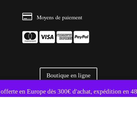

Moyens de paiement




Boutique en ligne
te utilise des cookies pour améliorer votre expérience.
Accepter
Refuser
 offerte en Europe dès 300€ d'achat, expédition en 4
+ 3500 références livrées partout en Europe