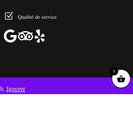
Z
Qualité de service



0
8h.
Ignorer