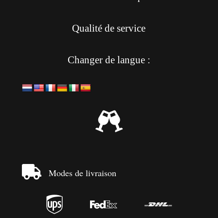
Qualité de service
Changer de langue :


Modes de livraison


