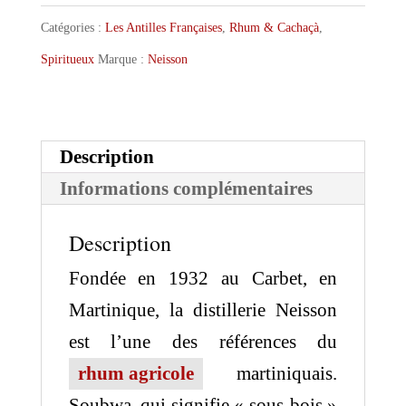
SouBwa
Catégories :
Les Antilles Françaises
,
Rhum & Cachaçà
,
Spiritueux
Marque :
Neisson
Description
Informations complémentaires
Description
Fondée en 1932 au Carbet, en
Martinique, la distillerie
Neisson
est l’une des références du
rhum agricole
martiniquais.
Soubwa, qui signifie « sous-bois »