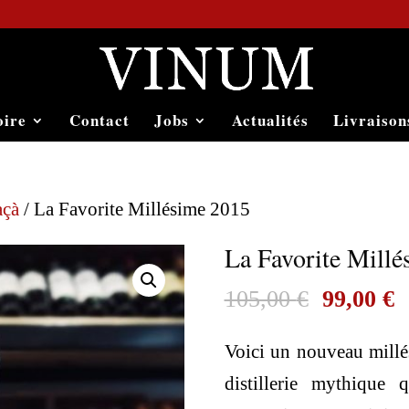
oire
Contact
Jobs
Actualités
Livraison
açà
/ La Favorite Millésime 2015
La Favorite Mill
Le
L
105,00
€
99,00
€
prix
p
Voici un nouveau millé
initial
a
distillerie mythique 
était :
es