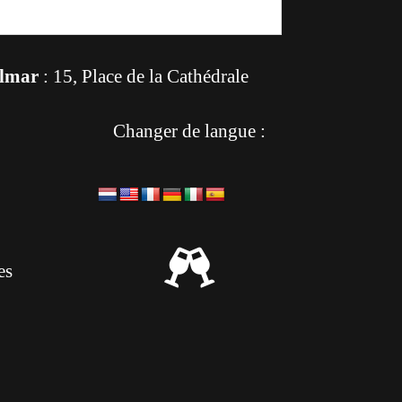
lmar
: 15, Place de la Cathédrale
Changer de langue :

es