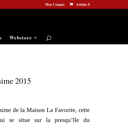
Mon Compte
Articles 0
s
Webstore
ésime 2015
e
rix
sime de la Maison La Favorite, cette
ctuel
qui se situe sur la presqu’île du
t :