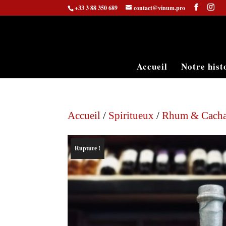
+33 3 88 350 689
contact@vinum.pro
Accueil
Notre hist
Accueil
/
Spiritueux
/
Rhum & Cach
Rupture !