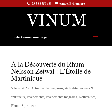
+33 3 88 350 689
contact@vinum.pro
Sélectionner une page
À la Découverte du Rhum
Neisson Zetwal : L’Étoile de
Martinique
5 Nov, 2023
|
Actualité des magasins
,
Actualité des vins &
spiritueux
,
Évènements
,
Évènements magasins
,
Nouveautés
,
Rhum
,
Spiritueux