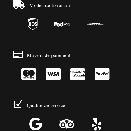

Modes de livraison




Moyens de paiement




Z
Qualité de service


