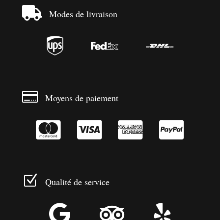

Modes de livraison




Moyens de paiement




Z
Qualité de service


