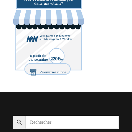
dans ma vitrine?
Vous pouvez la réserver
sur Message In A Window
à partir de
220€
par semaine
ht
Réserver ma vitrine