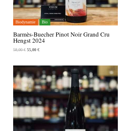
Biodynamie
Bio
Barmès-Buecher Pinot Noir Grand Cru
Hengst 2024
Le
Le
58,00
€
55,00
€
prix
prix
initial
actuel
était :
est :
58,00 €.
55,00 €.