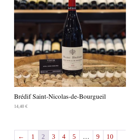
Brédif Saint-Nicolas-de-Bourgueil
14,40
€
←
1
2
3
4
5
…
9
10