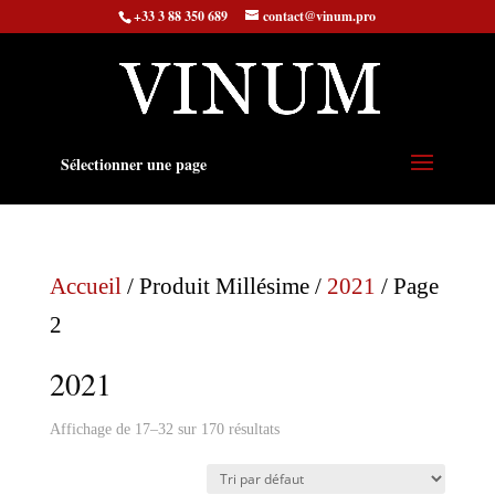
+33 3 88 350 689
contact@vinum.pro
Sélectionner une page
Accueil
/ Produit Millésime /
2021
/ Page
2
2021
Affichage de 17–32 sur 170 résultats