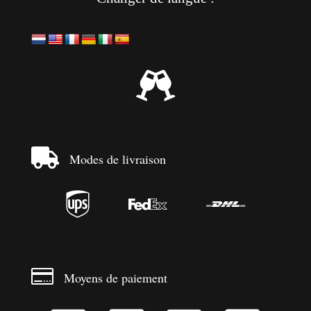


Modes de livraison




Moyens de paiement