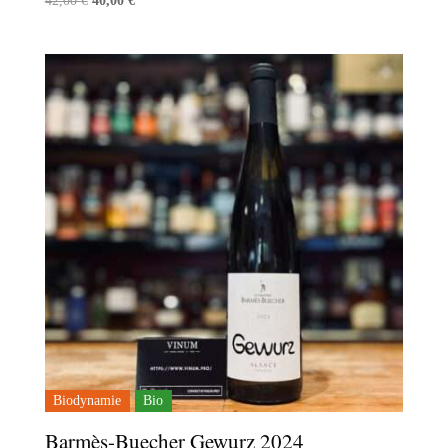
42,00
€
40,00
€
prix
prix
initial
actuel
était :
est :
42,00 €.
40,00 €.
Biodynamie
Bio
Barmès-Buecher Gewurz 2024