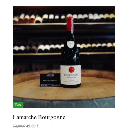
Bio
Lamarche Bourgogne
Le
Le
52,00
€
49,00
€