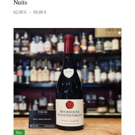
Nuits
Plage
62,00
€
–
69,00
€
de
prix :
62,00 €
à
69,00 €
Bio