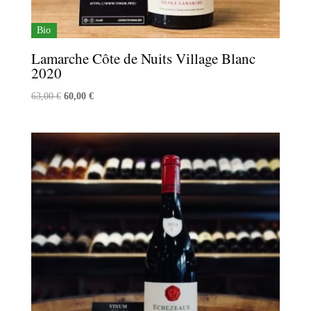
Bio
Lamarche Côte de Nuits Village Blanc
2020
Le
Le
63,00
€
60,00
€
prix
prix
initial
actuel
était :
est :
63,00 €.
60,00 €.