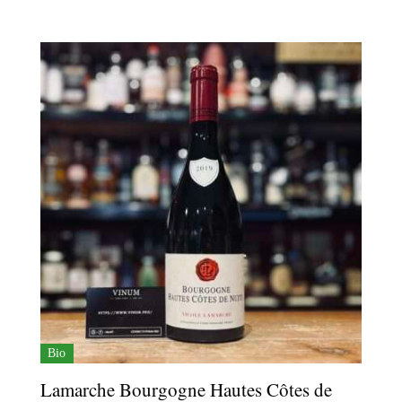
prix
prix
initial
actuel
était :
est :
52,00 €.
49,00 €.
Bio
Lamarche Bourgogne Hautes Côtes de