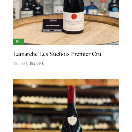
Bio
Lamarche Les Suchots Premier Cru
Le
Le
195,00
€
185,00
€
prix
prix
initial
actuel
était :
est :
195,00 €.
185,00 €.