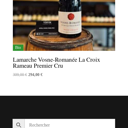
Bio
Lamarche Vosne-Romanée La Croix
Rameau Premier Cru
Le
Le
309,00
€
294,00
€
prix
prix
initial
actuel
était :
est :
309,00 €.
294,00 €.