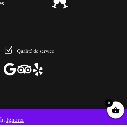

es
Z
Qualité de service



0
8h.
Ignorer