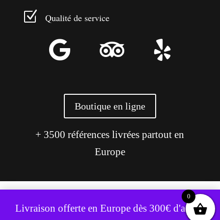
Z
Qualité de service



Boutique en ligne
+ 3500 références livrées partout en
Europe
0
Ce site utilise des cookies pour améliorer votre expérience.
Livraison offerte en Europe dès 300€ d'achat,